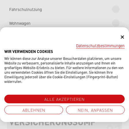
Fahrschulnutzung
Wohnwagen
Güterverkehr
Datenschutzbestimmungen
WIR VERWENDEN COOKIES
ja
nein
Wird das Fahrzeug (auch gelegentlich)
Wir können diese zur Analyse unserer Besucherdaten platzieren, um unsere
gewerblich vermietet?
Website zu verbessern, personalisierte Inhalte anzuzeigen und Ihnen ein
großartiges Website-Erlebnis zu bieten. Für weitere Informationen zu den von
uns verwendeten Cookies öffnen Sie die Einstellungen. Sie können Ihre
Einwilligung jederzeit über die Cookie-Einstellungen (Fingerprint-Button)
widerrufen.
WEITER
ALLE AKZEPTIEREN
ABLEHNEN
NEIN, ANPASSEN
VERSICHERUNGSUMF