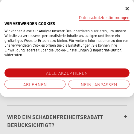
HÄUFIGE FRAGEN
Datenschutzbestimmungen
WIR VERWENDEN COOKIES
Wir können diese zur Analyse unserer Besucherdaten platzieren, um unsere
WONACH RICHTET SICH DER BEITRAG?
Website zu verbessern, personalisierte Inhalte anzuzeigen und Ihnen ein
großartiges Website-Erlebnis zu bieten. Für weitere Informationen zu den von
uns verwendeten Cookies öffnen Sie die Einstellungen. Sie können Ihre
Einwilligung jederzeit über die Cookie-Einstellungen (Fingerprint-Button)
IN WELCHEN LÄNDERN BESTEHT
widerrufen.
VERSICHERUNGSSCHUTZ?
ALLE AKZEPTIEREN
ABLEHNEN
NEIN, ANPASSEN
WANN LOHNT SICH DIE
VOLLKASKOVERSICHERUNG?
WIRD EIN SCHADENFREIHEITSRABATT
BERÜCKSICHTIGT?