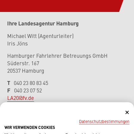
Ihre Landesagentur Hamburg
Michael Witt (Agenturleiter)
Iris Jöns
Hamburger Fahrlehrer Betreuungs GmbH
Süderstr. 167
20537 Hamburg
T
040 23 80 83 45
F
040 23 07 52
LA20@fv.de
Öffnungszeiten:
Datenschutzbestimmungen
montags bis freitags
WIR VERWENDEN COOKIES