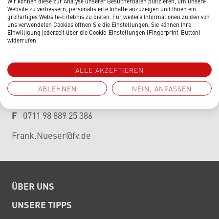
9.00 - 13.00 Uhr
Wir können diese zur Analyse unserer Besucherdaten platzieren, um unsere
Website zu verbessern, personalisierte Inhalte anzuzeigen und Ihnen ein
großartiges Website-Erlebnis zu bieten. Für weitere Informationen zu den von
Ihr FV-Fachberater
uns verwendeten Cookies öffnen Sie die Einstellungen. Sie können Ihre
Einwilligung jederzeit über die Cookie-Einstellungen (Fingerprint-Button)
widerrufen.
Frank Nüser
Fakenscheide 1
24321 Tröndel
ALLE AKZEPTIEREN
ABLEHNEN
NEIN, ANPASSEN
M
0172 73 17 024
T
0711 98 889 386
F
0711 98 889 25 386
Frank.Nueser@fv.de
ÜBER UNS
UNSERE TIPPS